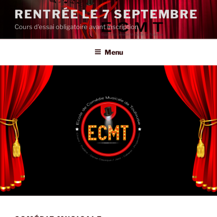
Aller
RENTRÉE LE 7 SEPTEMBRE
au
Cours d'essai obligatoire avant inscription
contenu
principal
Menu