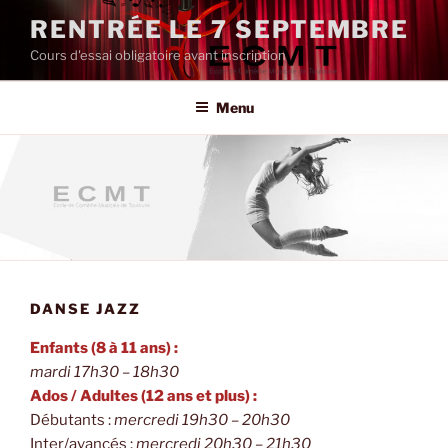
Aller
RENTRÉE LE 7 SEPTEMBRE
au
Cours d'essai obligatoire avant inscription
contenu
principal
Menu
DANSE JAZZ
Enfants (8 à 11 ans) :
mardi 17h30 – 18h30
Ados / Adultes (12 ans et plus) :
Débutants :
mercredi 19h30 – 20h30
Inter/avancés :
mercredi 20h30 – 21h30